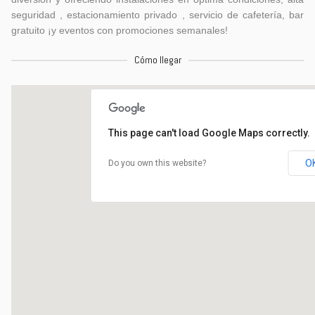
seguridad , estacionamiento privado , servicio de cafetería, bar
gratuito ¡y eventos con promociones semanales!
Cómo llegar
This page can't load Google Maps correctly.
O
Do you own this website?