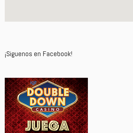
¡Siguenos en Facebook!