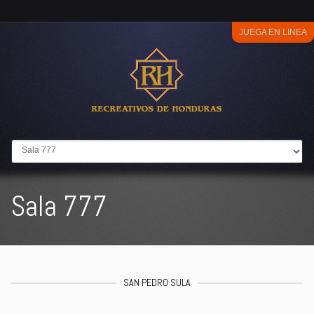
JUEGA EN LINEA
Go to:
Sala 777
SAN PEDRO SULA