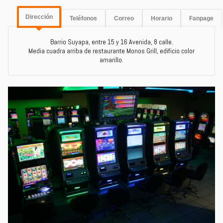
Dirección
Teléfonos
Correo
Horario
Fanpage
Barrio Suyapa, entre 15 y 16 Avenida, 8 calle.
Media cuadra arriba de restaurante Monos Grill, edificio color
amarillo.